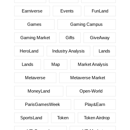
Earniverse
Events
FunLand
Games
Gaming Campus
Gaming Market
Gifts
GiveAway
HeroLand
Industry Analysis
Lands
Lands
Map
Market Analysis
Metaverse
Metaverse Market
MoneyLand
Open-World
ParisGamesWeek
Play&Earn
SportsLand
Token
Token Airdrop