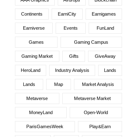
Continents
EarniCity
Earnigames
Earniverse
Events
FunLand
Games
Gaming Campus
Gaming Market
Gifts
GiveAway
HeroLand
Industry Analysis
Lands
Lands
Map
Market Analysis
Metaverse
Metaverse Market
MoneyLand
Open-World
ParisGamesWeek
Play&Earn