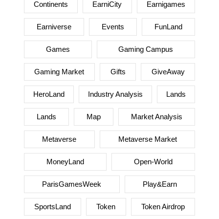
Continents
EarniCity
Earnigames
Earniverse
Events
FunLand
Games
Gaming Campus
Gaming Market
Gifts
GiveAway
HeroLand
Industry Analysis
Lands
Lands
Map
Market Analysis
Metaverse
Metaverse Market
MoneyLand
Open-World
ParisGamesWeek
Play&Earn
SportsLand
Token
Token Airdrop