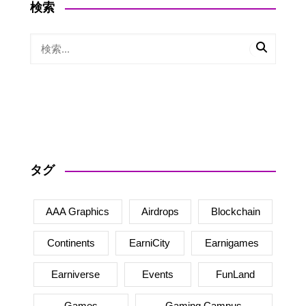
検索
タグ
AAA Graphics
Airdrops
Blockchain
Continents
EarniCity
Earnigames
Earniverse
Events
FunLand
Games
Gaming Campus