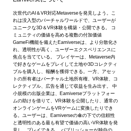
次世代のAI＆VR対応Metaverseを発見しよう。こ
れは没入型のバーチャルワールドで、ユーザーが
ユニークな3D＆VR体験を構築・公開できる。 コ
ミュニティの価値を高める複数の付加価値
GameFi機能を備えたEarniverseは、より分散化さ
れ、透明性が高く、ユーザーエクスペリエンスに
焦点を当てている。 プレイヤーは、Metaverse内
で好きなゲームをプレイして土地や3Dコレクティ
ブルを購入し、報酬を獲得できる。一方、アセッ
トの所有者はバーチャル土地所有権、VR体験、コ
レクティブル、広告を通じて収益を生み出す。 中
小規模の出版企業は、Earniverseプラットフォー
ムの助けを借りて、VR体験を公開したり、通常の
オンラインゲームをVRゲームに変換したりでき
る。ユーザーは、Earniverseの傘の下での信頼性
と透明性のある最も有望で価値の高いVR体験を発
見し、プレイできる。 パブリッシャーが独自の