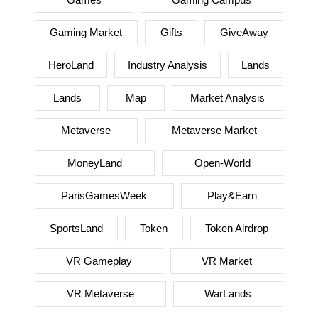
Gaming Market
Gifts
GiveAway
HeroLand
Industry Analysis
Lands
Lands
Map
Market Analysis
Metaverse
Metaverse Market
MoneyLand
Open-World
ParisGamesWeek
Play&Earn
SportsLand
Token
Token Airdrop
VR Gameplay
VR Market
VR Metaverse
WarLands