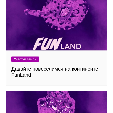
Участки земли
Давайте повеселимся на континенте
FunLand