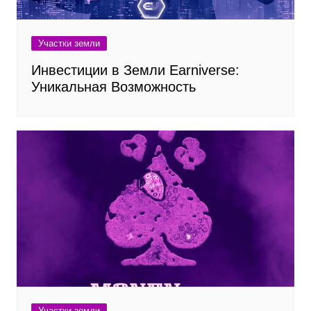
Участки земли
Инвестиции в Земли Earniverse:
Уникальная Возможность
Участки земли