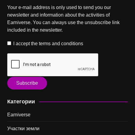
Your e-mail address is only used to send you our
newsletter and information about the activities of
Earniverse. You can always use the unsubscribe link
included in the newsletter.
I accept the
terms and conditions
Категории
Earniverse
Участки земли