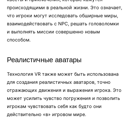
происходящими в реальной жизни. Это означает,
что игроки могут исследовать обширные миры,
взаимодействовать с NPC, решать головоломки
и выполнять миссии совершенно новым
способом.
Реалистичные аватары
Технология VR также может быть использована
для создания реалистичных аватаров, точно
отражающих движения и выражения игрока. Это
может усилить чувство погружения и позволить
игрокам чувствовать себя как будто они
действительно «в» игровом мире.