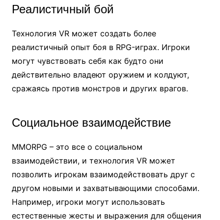
Реалистичный бой
Технология VR может создать более
реалистичный опыт боя в RPG-играх. Игроки
могут чувствовать себя как будто они
действительно владеют оружием и колдуют,
сражаясь против монстров и других врагов.
Социальное взаимодействие
MMORPG – это все о социальном
взаимодействии, и технология VR может
позволить игрокам взаимодействовать друг с
другом новыми и захватывающими способами.
Например, игроки могут использовать
естественные жесты и выражения для общения