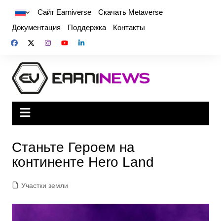
Сайт Earniverse
Скачать Metaverse
Документация
Поддержка
Контакты
Станьте Героем на
континенте Hero Land
Участки земли