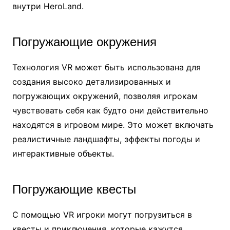
внутри HeroLand.
Погружающие окружения
Технология VR может быть использована для
создания высоко детализированных и
погружающих окружений, позволяя игрокам
чувствовать себя как будто они действительно
находятся в игровом мире. Это может включать
реалистичные ландшафты, эффекты погоды и
интерактивные объекты.
Погружающие квесты
С помощью VR игроки могут погрузиться в
квесты и приключения, которые кажутся