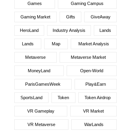
Games
Gaming Campus
Gaming Market
Gifts
GiveAway
HeroLand
Industry Analysis
Lands
Lands
Map
Market Analysis
Metaverse
Metaverse Market
MoneyLand
Open-World
ParisGamesWeek
Play&Earn
SportsLand
Token
Token Airdrop
VR Gameplay
VR Market
VR Metaverse
WarLands