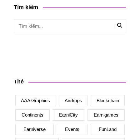
Tìm kiếm
Thẻ
AAA Graphics
Airdrops
Blockchain
Continents
EarniCity
Earnigames
Earniverse
Events
FunLand