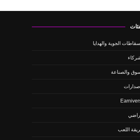
فئات
سقاطات الجوية والهدايا
شركاء
سوق والصناعة
إصدارات
Earniver
أراضي
يقة اللعب