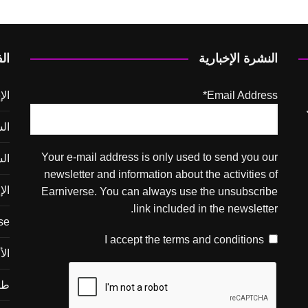
النشرة الإخبارية
ال
Email Address*
الإ
ال
Your e-mail address is only used to send you our
ال
newsletter and information about the activities of
ال
Earniverse. You can always use the unsubscribe
link included in the newsletter.
se
terms and conditions
I accept the
ال
طر