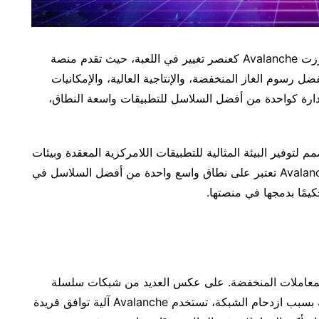
في المشهد المتطور باستمرار لتقنية سلسلة الكتل، برزت Avalanche كعنصر تغيير في اللعبة، حيث تقدم منصة
فضل رسوم الغاز المنخفضة، والإنتاجية العالية، والإمكانيات
 Avalanche بسرعة إلى الصدارة كواحدة من أفضل السلاسل للتطبيقات واسعة النطاق،
لة الكتل، مصمم لتوفير البيئة المثالية للتطبيقات اللامركزية المعقدة وبيئات
Metaverse. دعونا نتعمق في الأسباب التي تجعل Avalanche تعتبر على نطاق واسع واحدة من أفضل السلاسل في
ا سلسلة Avalanche هي رسوم المعاملات المنخفضة. على عكس العديد من شبكات سلسلة
الكتل الأخرى، التي غالبًا ما تعاني من رسوم غاز عالية بسبب ازدحام الشبكة، تستخدم Avalanche آلية توافق فريدة