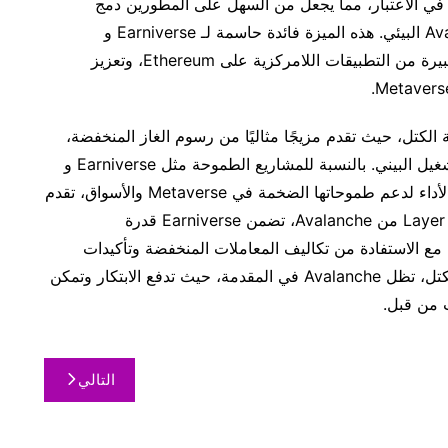
تشغيل البيني في الاعتبار، مما يجعل من السهل على المطورين دمج
التطبيقات القائمة على Ethereum في نظام Avalanche البيئي. هذه الميزة فائدة حاسمة لـ Earniverse و
Earnimarket، لأنها تتيح لهم الاستفادة من مجموعة كبيرة من التطبيقات اللامركزية على Ethereum، وتعزيز
دة في تقنية سلسلة الكتل، حيث تقدم مزيجًا مثاليًا من رسوم الغاز المنخفضة،
والإنتاجية العالية، وقابلية التوسع، والأمان، وقابلية التشغيل البيني. بالنسبة للمشاريع الطموحة مثل Earniverse و
Earnimarket، التي تتطلب سلسلة كتل قوية وعالية الأداء لدعم طموحاتها الضخمة في Metaverse والأسواق، تقدم
Avalanche خيارًا مثاليًا. من خلال دمج سلسلة كتل Layer 1 من Avalanche، تضمن Earniverse قدرة
مع الاستفادة من تكاليف المعاملات المنخفضة وتأكيدات
المعاملات السريعة. مع استمرار تقدم تقنية سلسلة الكتل، تظل Avalanche في المقدمة، حيث تدفع الابتكار وتمكن
 من قبل.
التالي