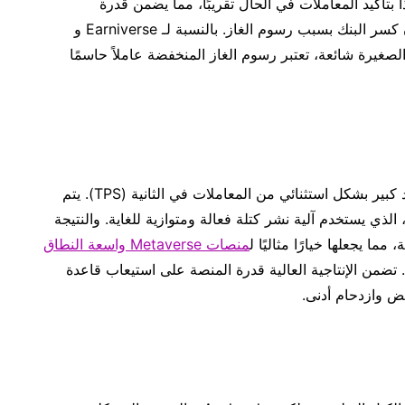
ل التوافق هذا بتأكيد المعاملات في الحال تقريبًا، مما يضمن قدرة
المستخدمين على تنفيذ المعاملات والعقود الذكية دون كسر البنك بسبب رسوم الغاز. بالنسبة لـ Earniverse و
ملات الصغيرة شائعة، تعتبر رسوم الغاز المنخفضة عاملاً حاسمًا
تتميز Avalanche بأنها سلسلة كتل يمكنها معالجة عدد كبير بشكل استثنائي من المعاملات في الثانية (TPS). يتم
إنجاز من خلال توافق Avalanche الثوري، الذي يستخدم آلية نشر كتلة فعالة ومتوازية للغاية. والنتيجة
ما يجعلها خيارًا مثاليًا ل
منصات Metaverse واسعة النطاق
والأسواق المزدهرة مثل Earniverse و Earnimarket. تضمن الإنتاجية العالية قدرة المنصة على استيعاب قاعدة
 وازدحام أدنى.