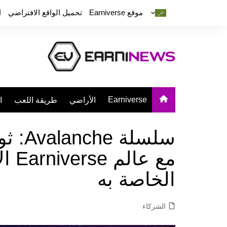
موقع Earniverse
تحميل الواقع الافتراضي
ا
Earniverse
الأراضي
طريقة اللعب
ا
سلسلة
مع ع
الخاصة به
الشركاء