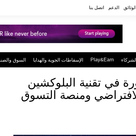
لوثائق
الدعم
اتصل بنا
Play&Earn
لشركاء
الإسقاطات الجوية والهدايا
السوق والصنا
 Avalanche: ثورة في تقنية البلوكشين
الم Earniverse الافتراضي ومنصة التسوق