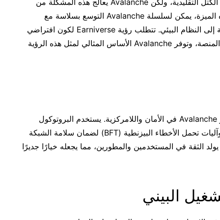
كانت قابلية التوسع تحديًا طويل الأمد لشبكات سلسلة الكتل التقليدية، ولكن Avalanche يعالج هذه المشكلة من
خلال تمكين النهائية تحت الثانية للمعاملات. بفضل هذه الميزة، يمكن لسلسلة Avalanche التوسع بسلاسة مع
انضمام المزيد من المستخدمين والتطبيقات اللامركزية إلى النظام البيئي. تتطلب رؤية Earniverse لكون افتراضي
واسع ومترابط سلسلة كتل يمكنها النمو مع احتياجات المنصة، وتوفر Avalanche الأساس المثالي لمثل هذه الرؤية
على الرغم من أدائها العالي وقابليتها للتطوير، لا تقصر Avalanche في الأمان واللامركزية. يستخدم البروتوكول
مزيجًا من توافق Avalanche، وإثبات الحصة (PoS)، وآليات تحمل الأخطاء البيزنطية (BFT) لضمان سلامة الشبكة
ولد الثقة في المستخدمين والمطورين، مما يجعله خيارًا جديرًا
شغيل البيني