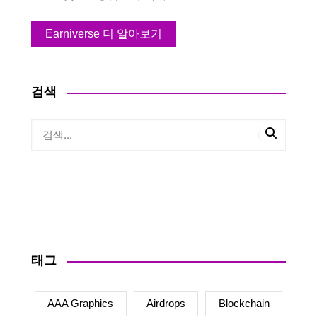
Earniverse 더 알아보기
검색
태그
AAA Graphics
Airdrops
Blockchain