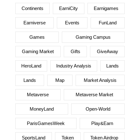
Continents
EarniCity
Earnigames
Earniverse
Events
FunLand
Games
Gaming Campus
Gaming Market
Gifts
GiveAway
HeroLand
Industry Analysis
Lands
Lands
Map
Market Analysis
Metaverse
Metaverse Market
MoneyLand
Open-World
ParisGamesWeek
Play&Earn
SportsLand
Token
Token Airdrop