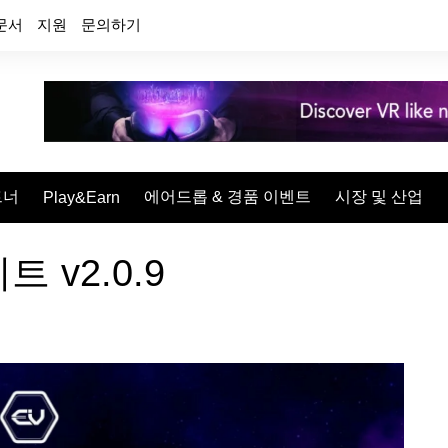
문서
지원
문의하기
트너
에어드롭 & 경품 이벤트
시장 및 산업
Play&Earn
 v2.0.9