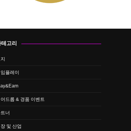
카테고리
토지
게임플레이
lay&Earn
어드롭 & 경품 이벤트
파트너
장 및 산업