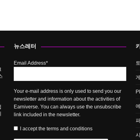
뉴스레터
Email Address*
크
스
Your e-mail address is only used to send you our
P
newsletter and information about the activities of
에
업
Earniverse. You can always use the unsubscribe
위
link included in the newsletter.
I accept the
terms and conditions
시