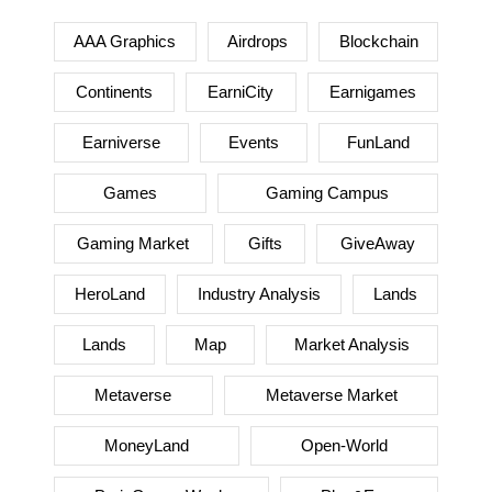
AAA Graphics
Airdrops
Blockchain
Continents
EarniCity
Earnigames
Earniverse
Events
FunLand
Games
Gaming Campus
Gaming Market
Gifts
GiveAway
HeroLand
Industry Analysis
Lands
Lands
Map
Market Analysis
Metaverse
Metaverse Market
MoneyLand
Open-World