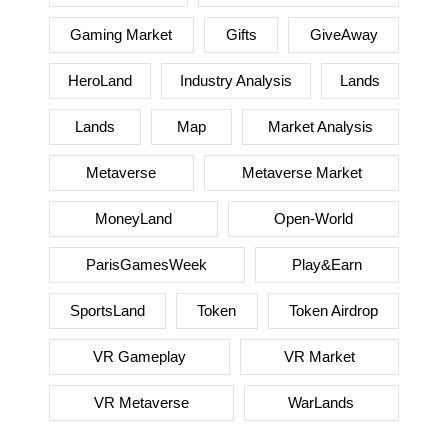
Gaming Market
Gifts
GiveAway
HeroLand
Industry Analysis
Lands
Lands
Map
Market Analysis
Metaverse
Metaverse Market
MoneyLand
Open-World
ParisGamesWeek
Play&Earn
SportsLand
Token
Token Airdrop
VR Gameplay
VR Market
VR Metaverse
WarLands