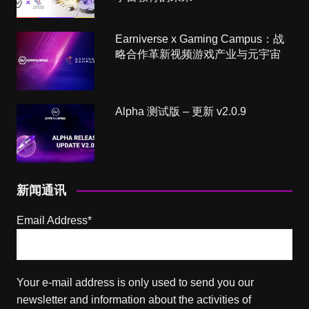
Earniverse x Gaming Campus：战
略合作革新视频游戏产业与元宇宙
Alpha 测试版 – 更新 v2.0.9
新闻通讯
Email Address*
Your e-mail address is only used to send you our
newsletter and information about the activities of