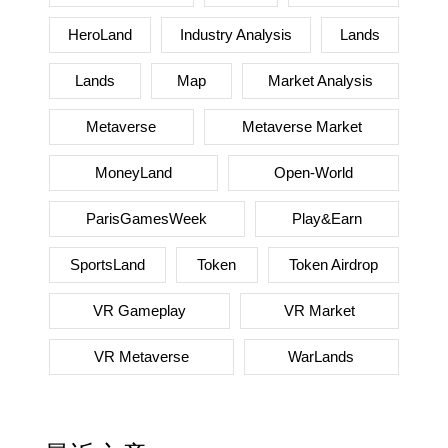
HeroLand
Industry Analysis
Lands
Lands
Map
Market Analysis
Metaverse
Metaverse Market
MoneyLand
Open-World
ParisGamesWeek
Play&Earn
SportsLand
Token
Token Airdrop
VR Gameplay
VR Market
VR Metaverse
WarLands