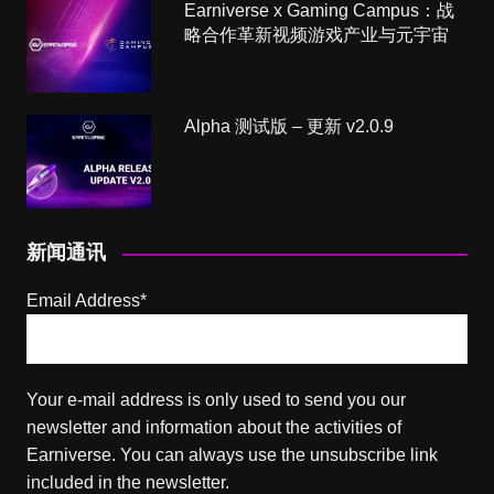
Earniverse x Gaming Campus：战
略合作革新视频游戏产业与元宇宙
Alpha 测试版 – 更新 v2.0.9
新闻通讯
Email Address*
Your e-mail address is only used to send you our
newsletter and information about the activities of
Earniverse. You can always use the unsubscribe link
included in the newsletter.