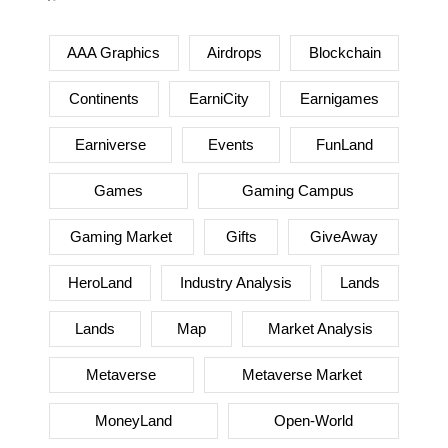
AAA Graphics
Airdrops
Blockchain
Continents
EarniCity
Earnigames
Earniverse
Events
FunLand
Games
Gaming Campus
Gaming Market
Gifts
GiveAway
HeroLand
Industry Analysis
Lands
Lands
Map
Market Analysis
Metaverse
Metaverse Market
MoneyLand
Open-World