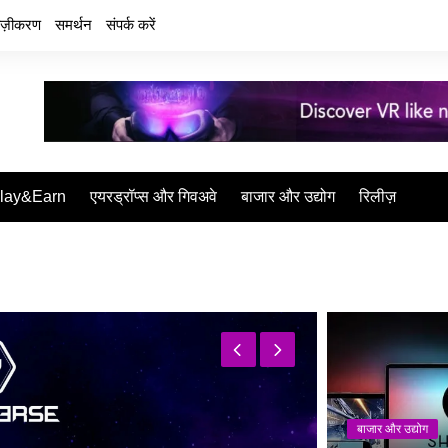
वेज़ीकरण
समर्थन
संपर्क करें
lay&Earn
एयरड्रॉप्स और गिवअवे
बाजार और उद्योग
रिलीज़
बाजार और उद्योग