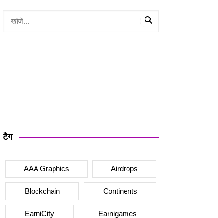
टैग
AAA Graphics
Airdrops
Blockchain
Continents
Play&Earn
EarniCity
Earnigames
अर्निवर्स – पहला प्ले एंड अर्न मेटावर्स