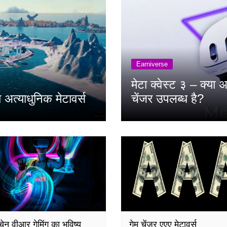
Earniverse
मेटा क्वेस्ट ३ – क्या 
 अत्याधुनिक मेटावर्स
चेंजर उपलब्ध है?
चेन वीआर गेमिंग का भविष्य
गेम चेंजर एएए मेटावर्स