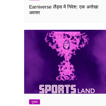
Earniverse लैंड्स में निवेश: एक अनोखा
अवसर
भूखंड