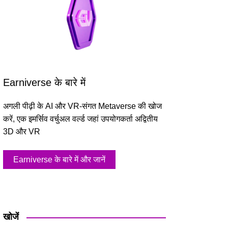
Earniverse के बारे में
अगली पीढ़ी के AI और VR-संगत Metaverse की खोज
करें, एक इमर्सिव वर्चुअल वर्ल्ड जहां उपयोगकर्ता अद्वितीय
3D और VR
Earniverse के बारे में और जानें
खोजें