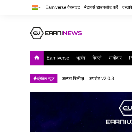
Earniverse वेबसाइट
मेटावर्स डाउनलोड करें
दस्ता
Earniverse
भूखंड
गेमप्ले
भागीदार
P
अल्फा रिलीज़ – अपडेट v2.0.7
ब्रेकिंग न्यूज़