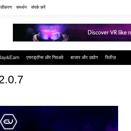
वेज़ीकरण
समर्थन
संपर्क करें
lay&Earn
एयरड्रॉप्स और गिवअवे
बाजार और उद्योग
रिलीज़
v2.0.7