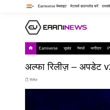
Earniverse वेबसाइट
मेटावर्स डाउनलोड करें
दस्ता
Earniverse
भूखंड
गेमप्ले
भागीदार
P
अल्फा रिलीज़ – अपडेट 
रिलीज़