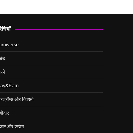
रेणियाँ
arniverse
खंड
प्ले
lay&Earn
रड्रॉप्स और गिवअवे
गीदार
जार और उद्योग