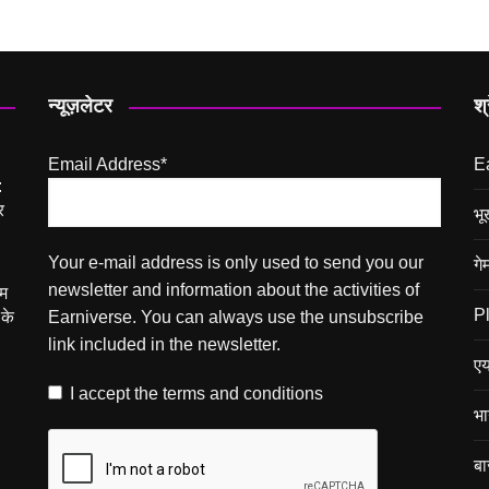
न्यूज़लेटर
श्
Email Address*
E
:
र
भू
Your e-mail address is only used to send you our
गेम
newsletter and information about the activities of
ेम
P
 के
Earniverse. You can always use the unsubscribe
link included in the newsletter.
एय
I accept the
terms and conditions
भा
बा